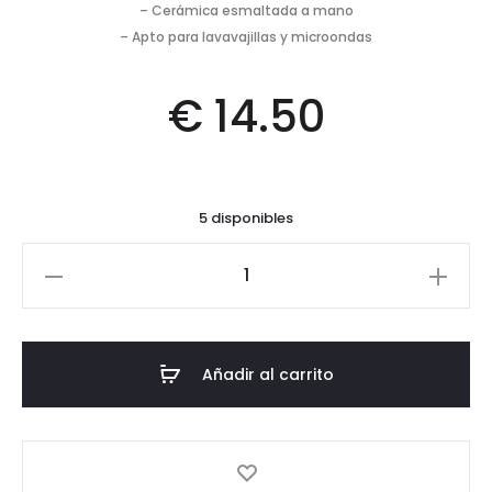
– Cerámica esmaltada a mano
– Apto para lavavajillas y microondas
€
14.50
5 disponibles
Plato
llano
-
Pez
Añadir al carrito
-
Rosa
pastel
cantidad