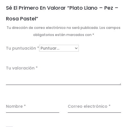
V
Sé El Primero En Valorar “Plato Llano – Pez –
a
Rosa Pastel”
l
Tu dirección de correo electrónico no será publicada.
Los campos
o
obligatorios están marcados con
*
r
Tu puntuación
*
a
c
Tu valoración
*
i
o
n
e
Nombre
*
Correo electrónico
*
s