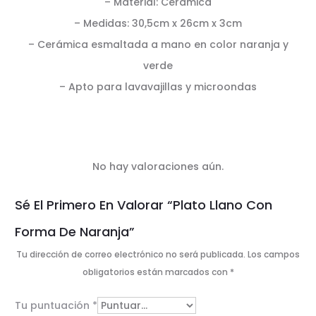
– Material: Cerámica
– Medidas: 30,5cm x 26cm x 3cm
– Cerámica esmaltada a mano en color naranja y
verde
– Apto para lavavajillas y microondas
No hay valoraciones aún.
V
Sé El Primero En Valorar “Plato Llano Con
a
Forma De Naranja”
l
Tu dirección de correo electrónico no será publicada.
Los campos
o
obligatorios están marcados con
*
r
Tu puntuación
*