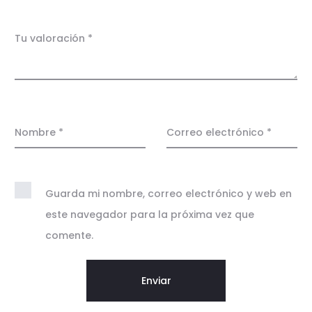
a
c
Tu valoración
*
i
o
n
e
Nombre
*
Correo electrónico
*
s
Guarda mi nombre, correo electrónico y web en
este navegador para la próxima vez que
comente.