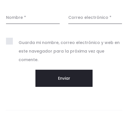
o
n
e
Nombre
*
Correo electrónico
*
s
Guarda mi nombre, correo electrónico y web en
este navegador para la próxima vez que
comente.