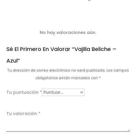
No hay valoraciones aún.
V
Sé El Primero En Valorar “Vajilla Beliche –
a
Azul”
l
Tu dirección de correo electrónico no será publicada.
Los campos
o
obligatorios están marcados con
*
r
Tu puntuación
*
a
c
Tu valoración
*
i