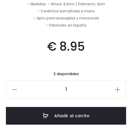
– Medidas: – Altura: 8,5cm / Diámetro: 8cm
– Cerámica esmaltada a mano
– Apto para lavavajillas y microonda
– Fabricado en España
€
8.95
2 disponibles
Taza
rayas
horizontales-
Verde
Añadir al carrito
oliva
cantidad