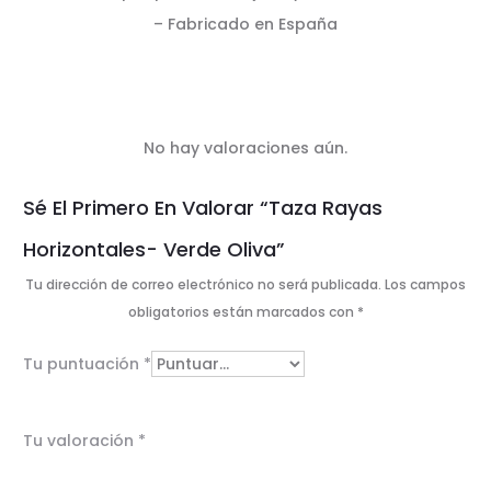
– Fabricado en España
No hay valoraciones aún.
V
Sé El Primero En Valorar “Taza Rayas
a
Horizontales- Verde Oliva”
l
Tu dirección de correo electrónico no será publicada.
Los campos
o
obligatorios están marcados con
*
r
Tu puntuación
*
a
c
Tu valoración
*
i