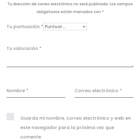
l
Tu dirección de correo electrónico no será publicada.
Los campos
o
obligatorios están marcados con
*
r
Tu puntuación
*
a
c
Tu valoración
*
i
o
n
e
Nombre
*
Correo electrónico
*
s
Guarda mi nombre, correo electrónico y web en
este navegador para la próxima vez que
comente.