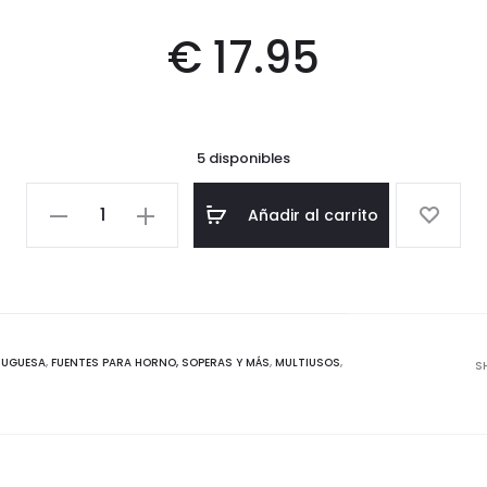
€
17.95
5 disponibles
Salero
Añadir al carrito
-
Rosa
-
Colección
pinceladas
TUGUESA
,
FUENTES PARA HORNO, SOPERAS Y MÁS
,
MULTIUSOS
,
S
cantidad