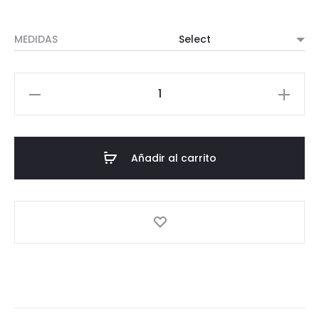
MEDIDAS
Mantel
antimanchas
-
Cuadros
Añadir al carrito
vichy
minis
-
Rosa
cantidad