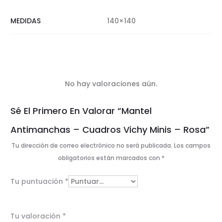
MEDIDAS
140×140
No hay valoraciones aún.
V
Sé El Primero En Valorar “Mantel
a
Antimanchas – Cuadros Vichy Minis – Rosa”
l
Tu dirección de correo electrónico no será publicada.
Los campos
o
obligatorios están marcados con
*
r
Tu puntuación
*
a
c
Tu valoración
*