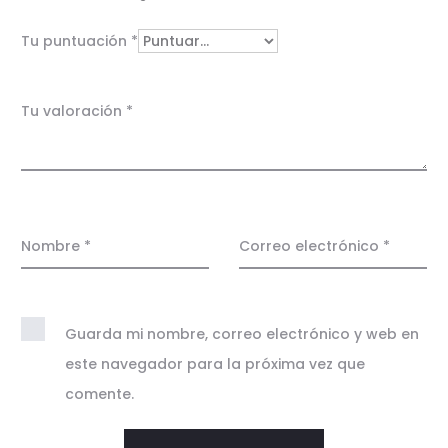
o
r
Tu puntuación
*
a
c
Tu valoración
*
i
o
n
e
Nombre
*
Correo electrónico
*
s
Guarda mi nombre, correo electrónico y web en
este navegador para la próxima vez que
comente.