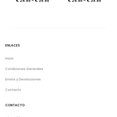
€
24.95
–
€
39.95
€
24.95
–
€
39.95
ENLACES
Inicio
Condiciones Generales
Envios y Devoluciones
Contacto
CONTACTO