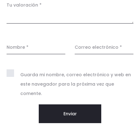
c
Tu valoración
*
i
o
n
e
Nombre
*
Correo electrónico
*
s
Guarda mi nombre, correo electrónico y web en
este navegador para la próxima vez que
comente.