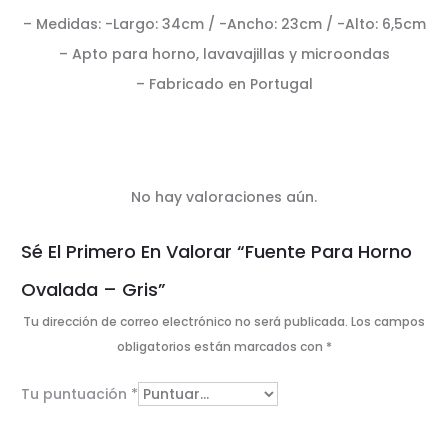
– Medidas: -Largo: 34cm / -Ancho: 23cm / -Alto: 6,5cm
– Apto para horno, lavavajillas y microondas
– Fabricado en Portugal
No hay valoraciones aún.
V
Sé El Primero En Valorar “Fuente Para Horno
a
Ovalada – Gris”
l
Tu dirección de correo electrónico no será publicada.
Los campos
o
obligatorios están marcados con
*
r
Tu puntuación
*
a