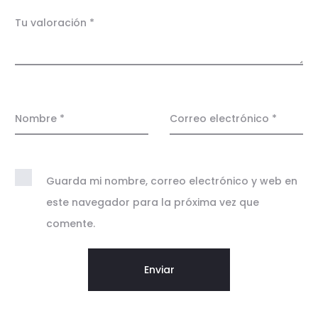
c
Tu valoración
*
i
o
n
e
Nombre
*
Correo electrónico
*
s
Guarda mi nombre, correo electrónico y web en
este navegador para la próxima vez que
comente.