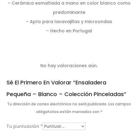
– Cerámica esmaltada a mano en color blanco como
predominante
– Apto para lavavajillas y microondas
– Hecho en Portugal
No hay valoraciones aún.
V
Sé El Primero En Valorar “Ensaladera
a
Pequeña – Blanco – Colección Pinceladas”
l
Tu dirección de correo electrónico no será publicada.
Los campos
o
obligatorios están marcados con
*
r
Tu puntuación
*
a