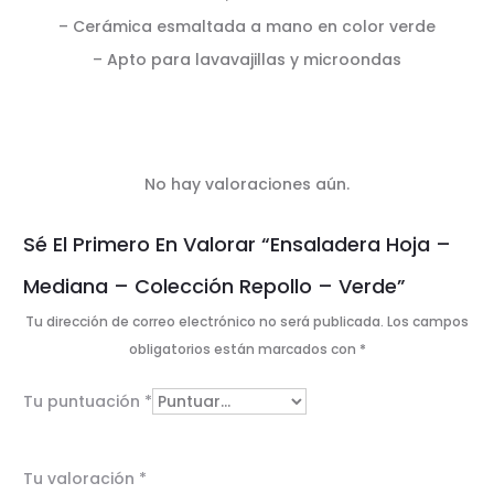
– Cerámica esmaltada a mano en color verde
– Apto para lavavajillas y microondas
No hay valoraciones aún.
V
Sé El Primero En Valorar “Ensaladera Hoja –
a
Mediana – Colección Repollo – Verde”
l
Tu dirección de correo electrónico no será publicada.
Los campos
o
obligatorios están marcados con
*
r
Tu puntuación
*
a
c
Tu valoración
*