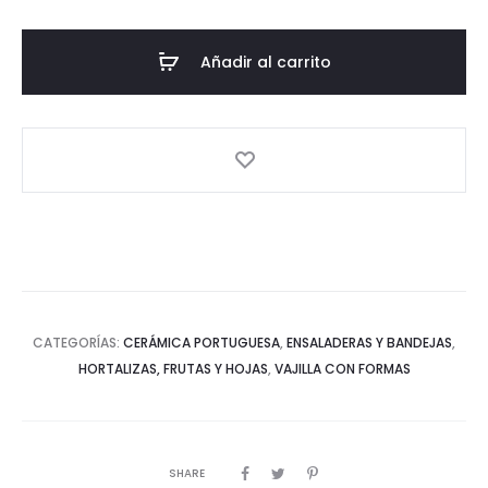
-
Mediana
Añadir al carrito
-
Colección
repollo
-
Verde
cantidad
CATEGORÍAS:
CERÁMICA PORTUGUESA
,
ENSALADERAS Y BANDEJAS
,
HORTALIZAS, FRUTAS Y HOJAS
,
VAJILLA CON FORMAS
SHARE