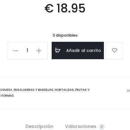
€
18.95
3 disponibles
Ensaladera
Añadir al carrito
hoja
-
Mediana
-
Colección
TUGUESA
,
ENSALADERAS Y BANDEJAS
,
HORTALIZAS, FRUTAS Y
S
N FORMAS
repollo
-
Rojo
cantidad
Descripción
Valoraciones
0