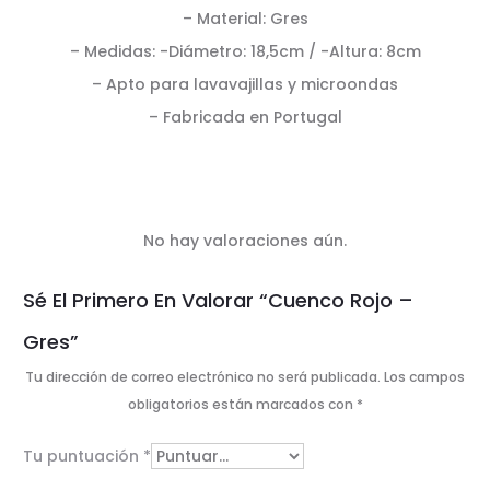
– Material: Gres
– Medidas: -Diámetro: 18,5cm / -Altura: 8cm
– Apto para lavavajillas y microondas
– Fabricada en Portugal
No hay valoraciones aún.
V
Sé El Primero En Valorar “Cuenco Rojo –
a
Gres”
l
Tu dirección de correo electrónico no será publicada.
Los campos
o
obligatorios están marcados con
*
r
Tu puntuación
*