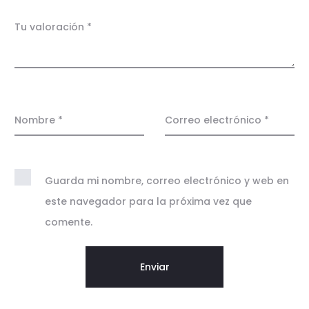
a
c
Tu valoración
*
i
o
n
e
Nombre
*
Correo electrónico
*
s
Guarda mi nombre, correo electrónico y web en
este navegador para la próxima vez que
comente.