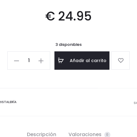
€
24.95
3 disponibles
Copas
Añadir al carrito
Stripes
-
Azul
-
Pack
ISTALERÍA
S
de
6
cantidad
Descripción
Valoraciones
0