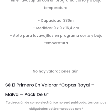
en el lavavajillas con un programa corto y a baja
temperatura.
– Capacidad: 330ml
– Medidas: 9 x 9 x 16,4 cm
– Apto para lavavajillas en programa corto y baja
temperatura
No hay valoraciones aún.
V
Sé El Primero En Valorar “Copas Royal –
a
Malva – Pack De 6”
l
Tu dirección de correo electrónico no será publicada.
Los campos
o
obligatorios están marcados con
*