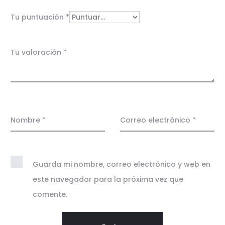
r
Tu puntuación
*
a
c
Tu valoración
*
i
o
n
e
Nombre
*
Correo electrónico
*
s
Guarda mi nombre, correo electrónico y web en
este navegador para la próxima vez que
comente.