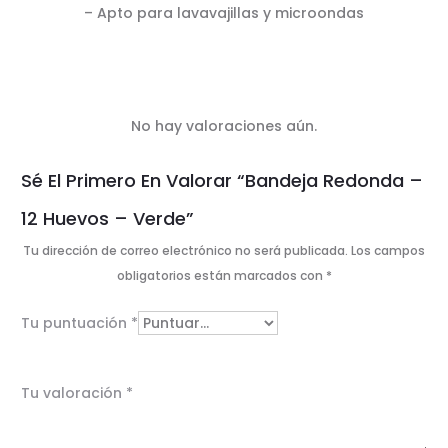
– Apto para lavavajillas y microondas
No hay valoraciones aún.
V
Sé El Primero En Valorar “Bandeja Redonda –
a
12 Huevos – Verde”
l
Tu dirección de correo electrónico no será publicada.
Los campos
o
obligatorios están marcados con
*
r
Tu puntuación
*
a
c
Tu valoración
*
i