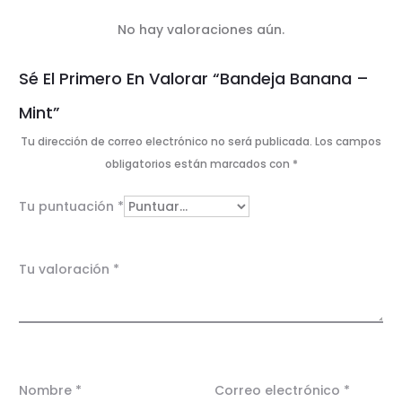
No hay valoraciones aún.
V
Sé El Primero En Valorar “Bandeja Banana –
a
Mint”
l
Tu dirección de correo electrónico no será publicada.
Los campos
o
obligatorios están marcados con
*
r
Tu puntuación
*
a
c
Tu valoración
*
i
o
n
e
Nombre
*
Correo electrónico
*